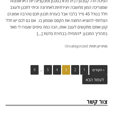
הפיכת חלל קטנטן לבית מלא בסגנון ופונקציונליות היא אומנות
שמצריכה המון מחשבה ויצירתיות.לאחרונה זכיתי לתכנן ולעצב
חלל בגודל 45 מ״ר בלבד אבל בעזרת תכנון חכם (והרבה אמונה)
הצלחתי להוציא החוצה את הקסם שטמון בו. אם גם לכם יש חלל
קטן ואתם מתקשים לעצב אותו, הנה כמה טיפים שעזרו לי מאד
בתהליך התכנון: *התחילו בבחירת פלטת […]
מתוייק תחת:
Uncategorized
…
« הקודם
1
2
3
4
5
9
צור קשר