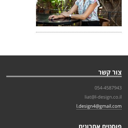
צור קשר
054-4587943
liat@l-design.co.il
l.design4@gmail.com
פוסטים אחרונים