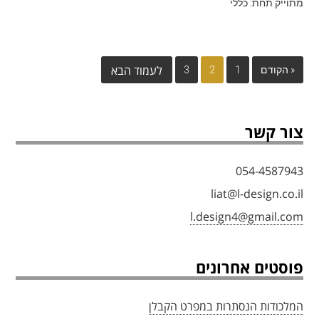
מתוייק תחת: כללי
« הקודם
1
2
3
צור קשר
054-4587943
liat@l-design.co.il
l.design4@gmail.com
פוסטים אחרונים
המלכודות הנסתרות במפרט הקבלן